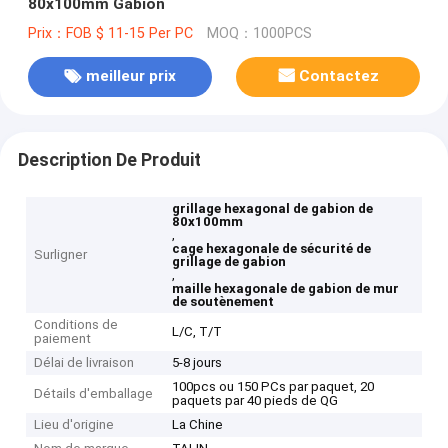
80x100mm Gabion
Prix：FOB $ 11-15 Per PC
MOQ：1000PCS
meilleur prix
Contactez
Description De Produit
grillage hexagonal de gabion de
80x100mm
,
cage hexagonale de sécurité de
Surligner
grillage de gabion
,
maille hexagonale de gabion de mur
de soutènement
Conditions de
L/C, T/T
paiement
Délai de livraison
5-8 jours
100pcs ou 150 PCs par paquet, 20
Détails d'emballage
paquets par 40 pieds de QG
Lieu d'origine
La Chine