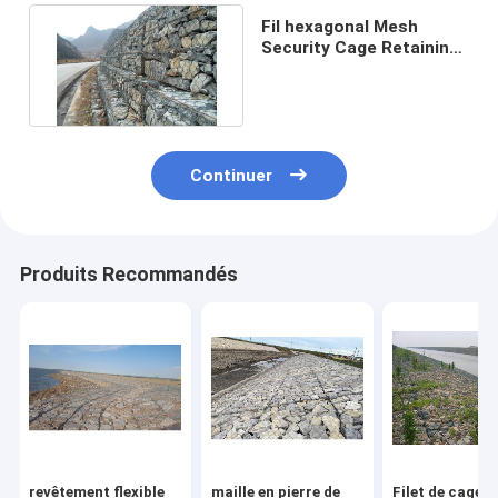
Fil hexagonal Mesh
Security Cage Retaining
Wall de 80x100mm
Gabion
Continuer
Produits Recommandés
revêtement flexible
maille en pierre de
Filet de cage e