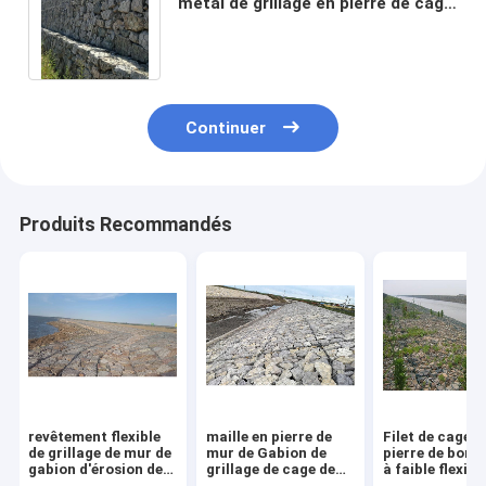
métal de grillage en pierre de cage
renforcé par pente/immersion
chaude
Continuer
Produits Recommandés
revêtement flexible
maille en pierre de
Filet de cage e
de grillage de mur de
mur de Gabion de
pierre de bon 
gabion d'érosion de
grillage de cage de
à faible flexibil
60*80mm anti
80*100mm pour la
80x100mm