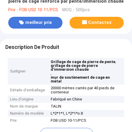
pierre de cage renforcé par pente/immersion chaude
Prix：FOB USD 10-11/PCS
MOQ：500pcs
meilleur prix
Contactez
Description De Produit
,
Grillage de cage de pierre de pente
grillage de cage de pierre
d'immersion chaude
Surligner
,
mur de soutènement de cage en
métal
20000 mètres carrés par 40 pieds de
Détails d'emballage
conteneur
Lieu d'origine
Fabriqué en Chine
Nom de marque
TALIN
Numéro de modèle
L*2*1*1, L*2*1*o.8
Prix
FOB USD 10-11/PCS