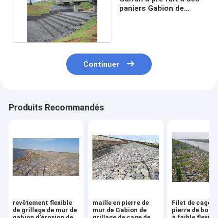
paniers Gabion de
Gabion 60mm x 80mm
Continuer
Produits Recommandés
revêtement flexible
maille en pierre de
Filet de cage e
de grillage de mur de
mur de Gabion de
pierre de bon 
gabion d'érosion de
grillage de cage de
à faible flexibil