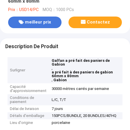
60mm x 80mm
Prix：USD14/PC
MOQ：1000 PCs
meilleur prix
Contactez
Description De Produit
Galfan a pré fait des paniers de
Gabion
,
Surligner
a pré fait à des paniers de gabion
60mm x 80mm
,
Gabion
Capacité
30000 mètres carrés par semaine
d'approvisionnement
Conditions de
L/C, T/T
paiement
Délai de livraison
7 jours
Détails d'emballage
150PCS/BUNDLE, 20 BUNDLES/40'HQ
Lieu d'origine
porcelaine