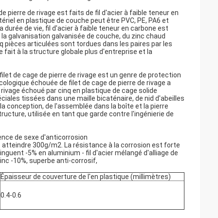
pierre de rivage est faits de fil d'acier à faible teneur en
ériel en plastique de couche peut être PVC, PE, PA6 et
durée de vie, fil d'acier à faible teneur en carbone est
e la galvanisation galvanisée de couche, du zinc chaud
nq pièces articulées sont tordues dans les paires par les
fait à la structure globale plus d'entreprise et la
filet de cage de pierre de rivage est un genre de protection
écologique échouée de filet de cage de pierre de rivage a
e rivage échoué par cinq en plastique de cage solide
éciales tissées dans une maille bicaténaire, de nid d'abeilles
la conception, de l'assemblée dans la boîte et la pierre
cture, utilisée en tant que garde contre l'ingénierie de
ence de sexe d'anticorrosion
tteindre 300g/m2. La résistance à la corrosion est forte
zinguent -5% en aluminium - fil d'acier mélangé d'alliage de
zinc -10%, superbe anti-corrosif,
Épaisseur de couverture de l'en plastique (millimètres)
0.4-0.6