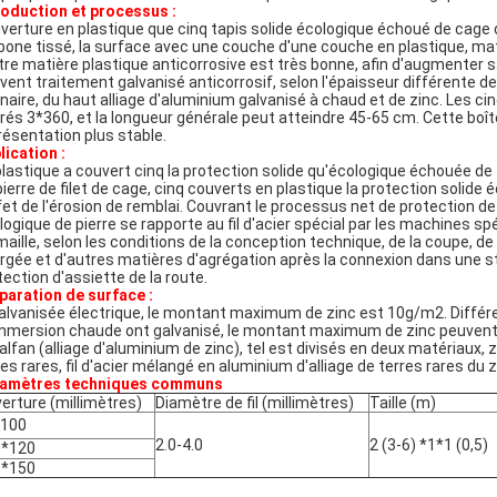
roduction et processus :
verture en plastique que cinq tapis solide écologique échoué de cage de 
bone tissé, la surface avec une couche d'une couche en plastique, mat
utre matière plastique anticorrosive est très bonne, afin d'augmenter sa 
vent traitement galvanisé anticorrosif, selon l'épaisseur différente d
inaire, du haut alliage d'aluminium galvanisé à chaud et de zinc. Les ci
rés 3*360, et la longueur générale peut atteindre 45-65 cm. Cette boîte 
résentation plus stable.
lication :
plastique a couvert cinq la protection solide qu'écologique échouée de 
pierre de filet de cage, cinq couverts en plastique la protection solide 
ffet de l'érosion de remblai. Couvrant le processus net de protection d
logique de pierre se rapporte au fil d'acier spécial par les machines sp
maille, selon les conditions de la conception technique, de la coupe, de 
rgée et d'autres matières d'agrégation après la connexion dans une stru
tection d'assiette de la route.
paration de surface :
galvanisée électrique, le montant maximum de zinc est 10g/m2. Différ
immersion chaude ont galvanisé, le montant maximum de zinc peuvent a
Galfan (alliage d'aluminium de zinc), tel est divisés en deux matériaux, 
res rares, fil d'acier mélangé en aluminium d'alliage de terres rares du 
amètres techniques communs
erture (millimètres)
Diamètre de fil (millimètres)
Taille (m)
*100
2.0-4.0
2 (3-6) *1*1 (0,5)
0*120
0*150