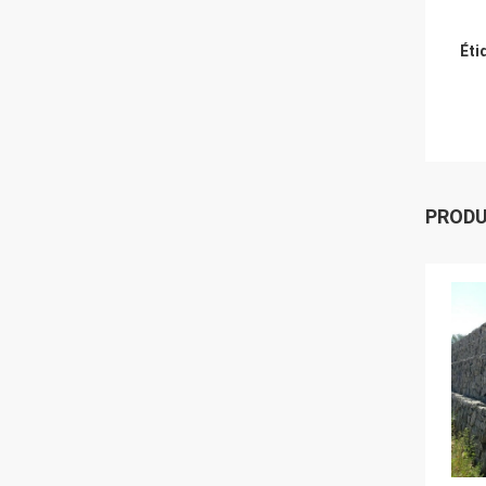
Éti
PROD