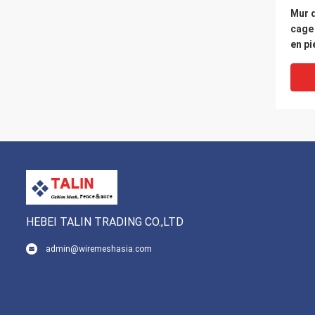
Mur 
cage 
en pi
renfo
pent
HEBEI TALIN TRADING CO.,LTD
admin@wiremeshasia.com
Doub
Gabi
Retai