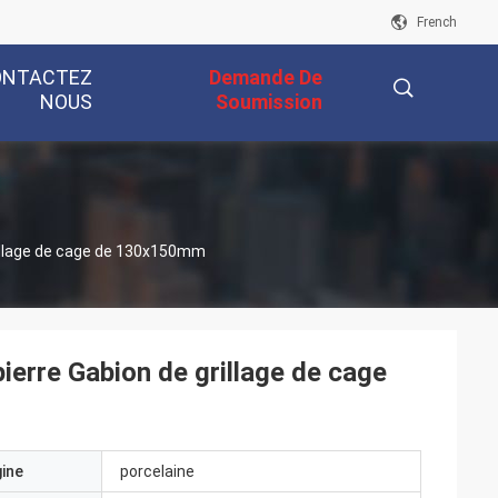
French
ONTACTEZ
Demande De
NOUS
Soumission
描
rillage de cage de 130x150mm
述
erre Gabion de grillage de cage
gine
porcelaine