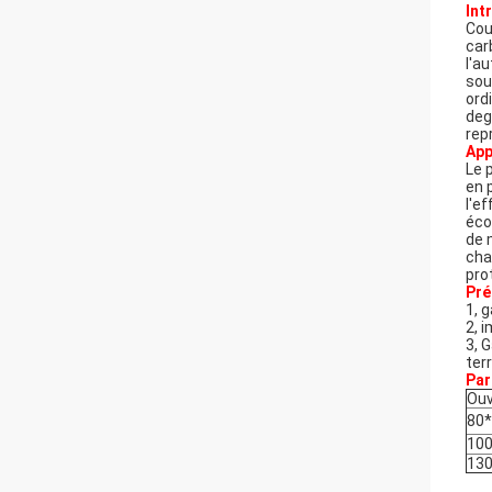
Int
Cou
car
l'a
sou
ord
deg
rep
App
Le 
en 
l'e
éco
de 
cha
pro
Pré
1, 
2, 
3, 
ter
Par
Ouv
80
10
13