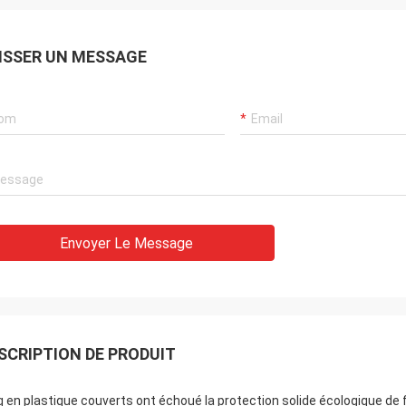
s opportune, la qualité des
ndises est également très bonne,
été est très honorable, et j'attends
ISSER UN MESSAGE
ntérêt la future coopération
Envoyer Le Message
SCRIPTION DE PRODUIT
q en plastique couverts ont échoué la protection solide écologique de fi