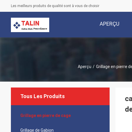
Les meilleurs produits de qualité sont à vous de choisir
APERÇU
Aperçu
/
Grillage en pierre 
Tous Les Produits
ca
d
Grillage en pierre de cage
Grillage de Gabion