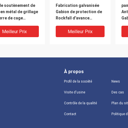
de soutènement de
Fabrication galvanisée
pan
en métal de grillage
Gabion de protection de
Ant
erre de cage
Rockfall d'avance
Gab
rcé par
prenant 500Mpa au filet
80
e/immersion chaude
Meilleur Prix
Meilleur Prix
À propos
Profil de la société
News
Visite d'usine
Des cas
Contrôle de la qualité
Plan du si
le mur de Mesh
grillage enduit par PVC
Pan
Contact
on Baskets
enduit en plastique du
Mes
ning de fil de cage
maillage de soudure de
Gab