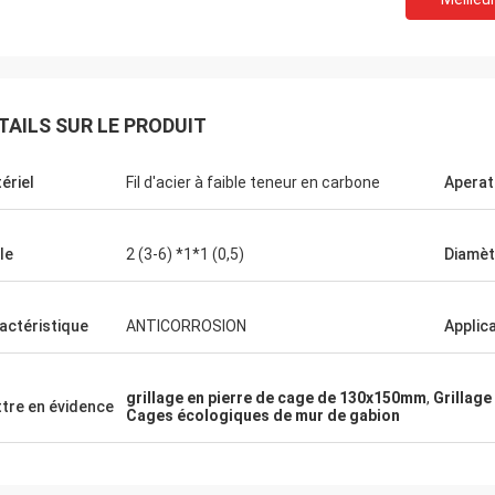
TAILS SUR LE PRODUIT
ériel
Fil d'acier à faible teneur en carbone
Aperat
le
2 (3-6) *1*1 (0,5)
Diamètr
actéristique
ANTICORROSION
Applic
grillage en pierre de cage de 130x150mm
,
Grillage
tre en évidence
Cages écologiques de mur de gabion
Eric Herrmann
ération très agréable, la livraison