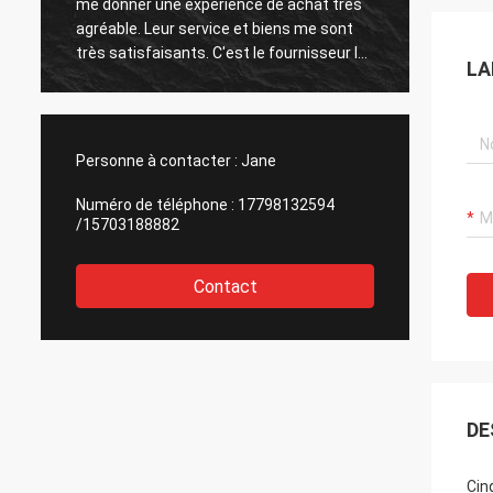
me donner une expérience de achat très
est trè
,
agréable. Leur service et biens me sont
marcha
très satisfaisants. C'est le fournisseur le
la soci
LA
plus satisfaisant que j'ai rencontré, et je
avec i
suis heureux de coopérer.
Personne à contacter :
Jane
Numéro de téléphone :
17798132594
/15703188882
Contact
DE
Cin