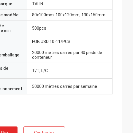
marque
TALIN
e modèle
80x100mm, 100x120mm, 130x150mm
de
500pcs
e min
FOB USD 10-11/PCS
20000 mètres carrés par 40 pieds de
'emballage
conteneur
s de
T/T, L/C
50000 mètres carrés par semaine
isionnement
 Prix
Contactez