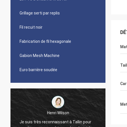
Grillage serti par replis
Fil recuit noir
DÉ
Fabrication de fil hexagonale
Mat
Gabion Mesh Machine
Tail
Euro barrière soudée
Car
Met
Henri Wilson
Je suis très reconnaissant à Tallin pour
La coop