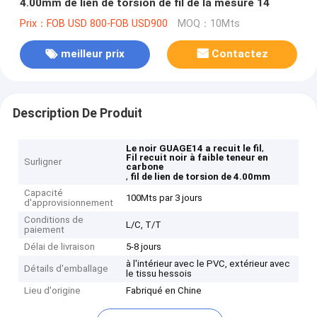
4.00mm de lien de torsion de fil de la mesure 14
Prix：FOB USD 800-FOB USD900
MOQ：10Mts
meilleur prix
Contactez
Description De Produit
,
Le noir GUAGE14 a recuit le fil
Fil recuit noir à faible teneur en
Surligner
carbone
,
fil de lien de torsion de 4.00mm
Capacité
100Mts par 3 jours
d'approvisionnement
Conditions de
L/C, T/T
paiement
Délai de livraison
5-8 jours
à l'intérieur avec le PVC, extérieur avec
Détails d'emballage
le tissu hessois
Lieu d'origine
Fabriqué en Chine