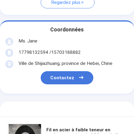
Regardez plus
Coordonnées
Ms. Jane
17798132594 /15703188882
Ville de Shijiazhuang, province de Hebei, Chine
Contactez
Fil en acier à faible teneur en