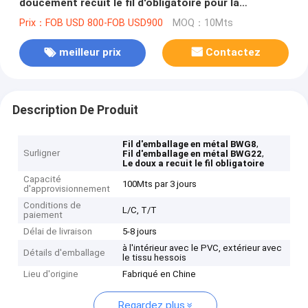
doucement recuit le fil d'obligatoire pour la
construction
Prix：FOB USD 800-FOB USD900
MOQ：10Mts
meilleur prix
Contactez
Description De Produit
,
Fil d'emballage en métal BWG8
Surligner
,
Fil d'emballage en métal BWG22
Le doux a recuit le fil obligatoire
Capacité
100Mts par 3 jours
d'approvisionnement
Conditions de
L/C, T/T
paiement
Délai de livraison
5-8 jours
à l'intérieur avec le PVC, extérieur avec
Détails d'emballage
le tissu hessois
Lieu d'origine
Fabriqué en Chine
Regardez plus