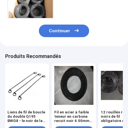
doucement recuit le fil
d'obligatoire pour la
construction
Continuer
Produits Recommandés
Liens de fil de boucle
Fil en acier à faible
12 rouillés rec
du double Q195
teneur en carbone
noirs de fil
BWG8 - le noir de la
recuit noir 4.00mm
obligatoire de f
mesure BWG16 a
de lien de torsion de
mesure anti