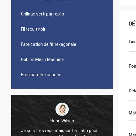
Grillage serti par replis
DÉ
Fil recuit noir
Lie
Fabrication de fil hexagonale
Gabion Mesh Machine
Fon
Euro barrière soudée
Dél
Mat
Henri Wilson
Je suis très reconnaissant à Tallin pour
La coop
Met