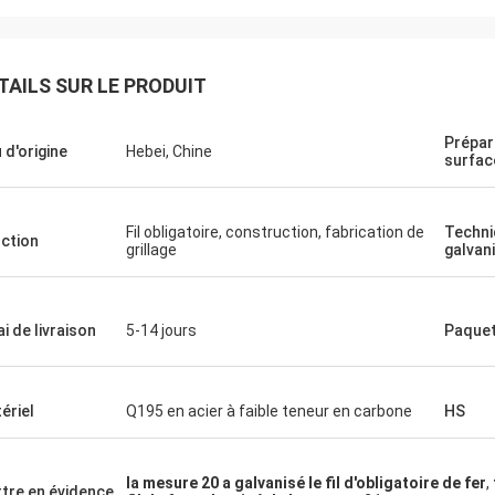
TAILS SUR LE PRODUIT
Prépar
u d'origine
Hebei, Chine
surfac
Fil obligatoire, construction, fabrication de
Techni
ction
grillage
galvan
ai de livraison
5-14 jours
Paque
ériel
Q195 en acier à faible teneur en carbone
HS
Eric Herrmann
ération très agréable, la livraison
la mesure 20 a galvanisé le fil d'obligatoire de fer
,
tre en évidence