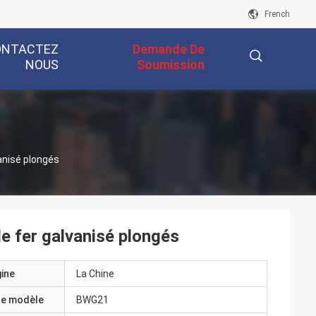
French
ONTACTEZ
Demande De
NOUS
Soumission
描
vanisé plongés
述
de fer galvanisé plongés
gine
La Chine
e modèle
BWG21