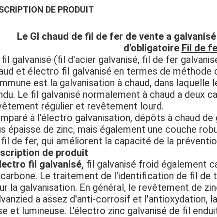
SCRIPTION DE PRODUIT
Le GI chaud de fil de fer de vente a galvanisé
d'obligatoire
Fil de f
fil galvanisé (fil d'acier galvanisé, fil de fer galvanisé
aud et électro fil galvanisé en termes de méthode d
mmune est la galvanisation à chaud, dans laquelle l
ndu. Le fil galvanisé normalement à chaud a deux ca
vêtement régulier et revêtement lourd.
mparé à l'électro galvanisation, dépôts à chaud de
us épaisse de zinc, mais également une couche robust
 fil de fer, qui améliorent la capacité de la préventio
scription de produit
électro fil galvanisé,
fil galvanisé froid également cal
 carbone. Le traitement de l'identification de fil de 
ur la galvanisation. En général, le revêtement de zine
lvanzied a assez d'anti-corrosif et l'antioxydation,
sse et lumineuse. L'électro zinc galvanisé de fil end