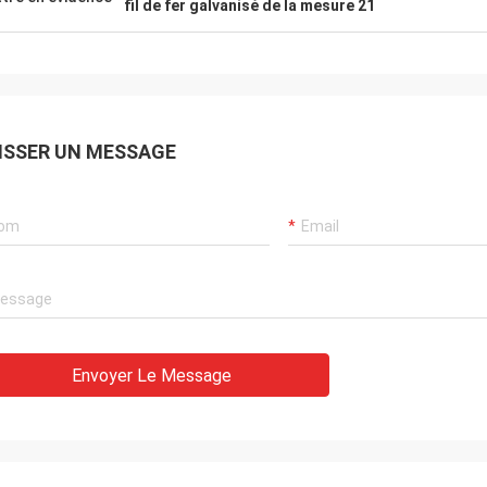
s opportune, la qualité des
fil de fer galvanisé de la mesure 21
ndises est également très bonne,
été est très honorable, et j'attends
ntérêt la future coopération
ISSER UN MESSAGE
Envoyer Le Message