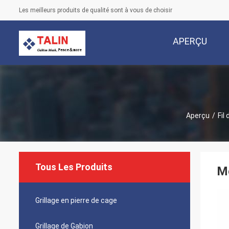
Les meilleurs produits de qualité sont à vous de choisir
APERÇU
Aperçu
/
Fil
Tous Les Produits
Me
Grillage en pierre de cage
Grillage de Gabion