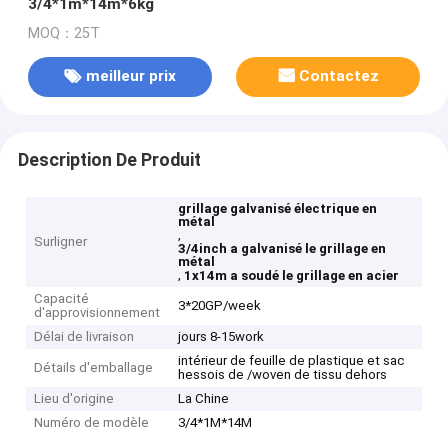
3/4*1m*14m*6kg
MOQ：25T
meilleur prix
Contactez
Description De Produit
grillage galvanisé électrique en
métal
,
Surligner
3/4inch a galvanisé le grillage en
métal
,
1x14m a soudé le grillage en acier
Capacité
3*20GP/week
d'approvisionnement
Délai de livraison
jours 8-15work
intérieur de feuille de plastique et sac
Détails d'emballage
hessois de /woven de tissu dehors
Lieu d'origine
La Chine
Numéro de modèle
3/4*1M*14M