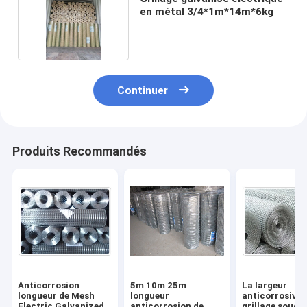
en métal 3/4*1m*14m*6kg
Continuer
Produits Recommandés
Anticorrosion
5m 10m 25m
La largeur
longueur de Mesh
longueur
anticorrosive 
Electric Galvanized
anticorrosion de
grillage soudé