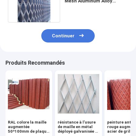
Mesh Aluminum Alloy
Decorative Metal
Continuer
Produits Recommandés
RAL colore la maille
résistance à l'usure
peinture antiro
augmentée
de maille en métal
rouge augment
50*100mm de plaque
déployé galvanisée à
acier de grilla
d'acier pour le béton
chaud de 20*40mm
garde faisante