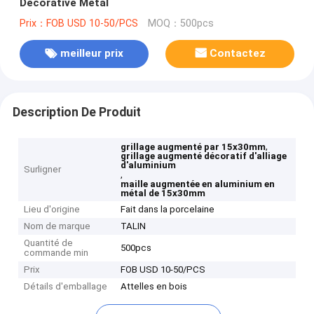
Decorative Metal
Prix：FOB USD 10-50/PCS
MOQ：500pcs
meilleur prix
Contactez
Description De Produit
,
grillage augmenté par 15x30mm
grillage augmenté décoratif d'alliage
d'aluminium
Surligner
,
maille augmentée en aluminium en
métal de 15x30mm
Lieu d'origine
Fait dans la porcelaine
Nom de marque
TALIN
Quantité de
500pcs
commande min
Prix
FOB USD 10-50/PCS
Détails d'emballage
Attelles en bois