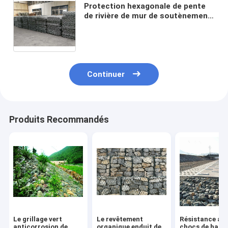
Protection hexagonale de pente
de rivière de mur de soutènement
de Mesh Baskets 6*8 cm de fil de
Gabion de forme
Continuer
Produits Recommandés
Le grillage vert
Le revêtement
Résistance au
anticorrosion de
organique enduit de
chocs de haut