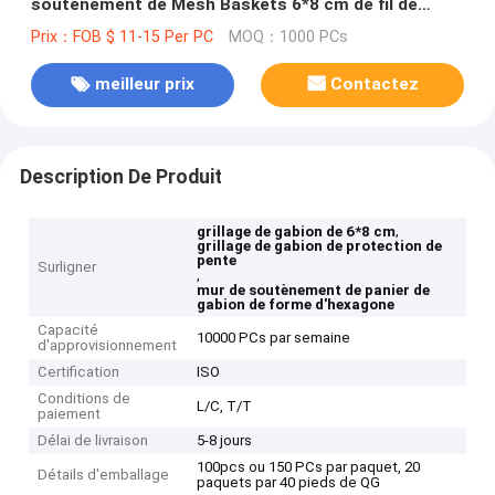
soutènement de Mesh Baskets 6*8 cm de fil de
Gabion de forme
Prix：FOB $ 11-15 Per PC
MOQ：1000 PCs
meilleur prix
Contactez
Description De Produit
,
grillage de gabion de 6*8 cm
grillage de gabion de protection de
pente
Surligner
,
mur de soutènement de panier de
gabion de forme d'hexagone
Capacité
10000 PCs par semaine
d'approvisionnement
Certification
ISO
Conditions de
L/C, T/T
paiement
Délai de livraison
5-8 jours
100pcs ou 150 PCs par paquet, 20
Détails d'emballage
paquets par 40 pieds de QG