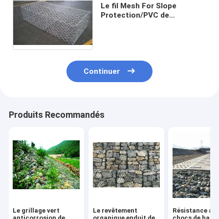
Le fil Mesh For Slope
Protection/PVC de
100x120mm Gabion a enduit
les paniers remplis de
Gabion
Continuer
Produits Recommandés
Le grillage vert
Le revêtement
Résistance au
anticorrosion de
organique enduit de
chocs de haut