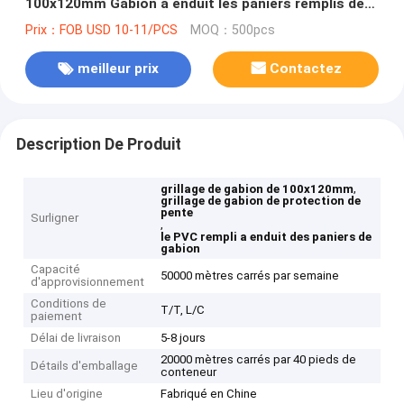
100x120mm Gabion a enduit les paniers remplis de
Gabion
Prix：FOB USD 10-11/PCS
MOQ：500pcs
meilleur prix
Contactez
Description De Produit
,
grillage de gabion de 100x120mm
grillage de gabion de protection de
pente
Surligner
,
le PVC rempli a enduit des paniers de
gabion
Capacité
50000 mètres carrés par semaine
d'approvisionnement
Conditions de
T/T, L/C
paiement
Délai de livraison
5-8 jours
20000 mètres carrés par 40 pieds de
Détails d'emballage
conteneur
Lieu d'origine
Fabriqué en Chine