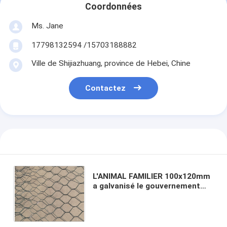
Coordonnées
Ms. Jane
17798132594 /15703188882
Ville de Shijiazhuang, province de Hebei, Chine
Contactez
L'ANIMAL FAMILIER 100x120mm
a galvanisé le gouvernement
écologique de grillage
hexagonal de poulet