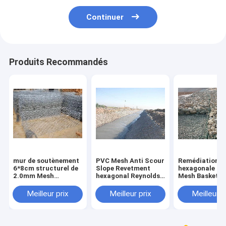
Continuer
Produits Recommandés
mur de soutènement
PVC Mesh Anti Scour
Remédiation
6*8cm structurel de
Slope Revetment
hexagonale Se
2.0mm Mesh
hexagonal Reynolds
Mesh Basket d
Hexagonal Wire
de 1/4 pouce
rivière de cont
Netting Basket lourd
sable de fabri
Meilleur prix
Meilleur prix
Meilleur p
de fil de 3/4 p