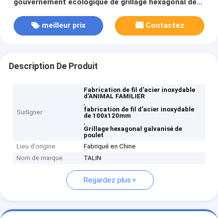
gouvernement écologique de grillage hexagonal de
poulet
meilleur prix
Contactez
Description De Produit
Fabrication de fil d'acier inoxydable
d'ANIMAL FAMILIER
,
fabrication de fil d'acier inoxydable
Surligner
de 100x120mm
,
Grillage hexagonal galvanisé de
poulet
Lieu d'origine
Fabriqué en Chine
Nom de marque
TALIN
Regardez plus