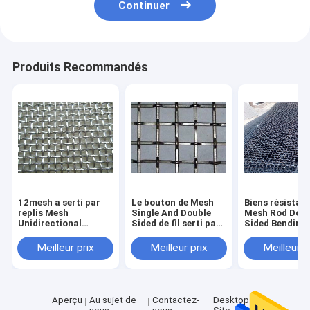
Continuer
Produits Recommandés
12mesh a serti par
Le bouton de Mesh
Biens résistan
replis Mesh
Single And Double
Mesh Rod Doub
Unidirectional
Sided de fil serti par
Sided Bending
Corrugated Woven
replis par décoration
Strong de fil d
Galvanized
architecturale a
de vibration d'
Meilleur prix
Meilleur prix
Meilleur p
égrené
Aperçu
Au sujet de
Contactez-
Desktop