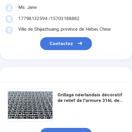
Ms. Jane
17798132594 /15703188882
Ville de Shijiazhuang, province de Hebei, Chine
Contactez
Grillage néerlandais décoratif
de relief de l'armure 316L de
Mesh Panels 304 en métal