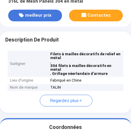
316L de Mesh Panels 304 en métal
meilleur prix
Contactez
Description De Produit
Filets à mailles décoratifs de relief en
métal
,
Surligner
304 filets à mailles décoratifs en
métal
,
Grillage néerlandais d'armure
Lieu d'origine
Fabriqué en Chine
Nom de marque
TALIN
Regardez plus
Coordonnées