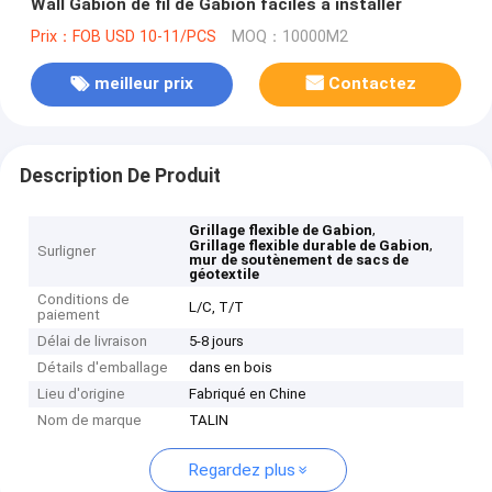
Wall Gabion de fil de Gabion faciles à installer
Prix：FOB USD 10-11/PCS
MOQ：10000M2
meilleur prix
Contactez
Description De Produit
,
Grillage flexible de Gabion
,
Grillage flexible durable de Gabion
Surligner
mur de soutènement de sacs de
géotextile
Conditions de
L/C, T/T
paiement
Délai de livraison
5-8 jours
Détails d'emballage
dans en bois
Lieu d'origine
Fabriqué en Chine
Nom de marque
TALIN
Regardez plus