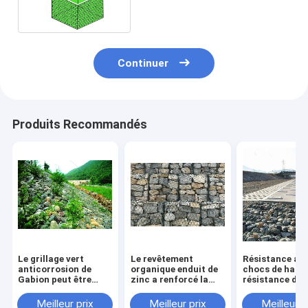
faciles à installer
Continuer
Produits Recommandés
Le grillage vert
Le revêtement
Résistance au
anticorrosion de
organique enduit de
chocs de haut
Gabion peut être
zinc a renforcé la
résistance de f
rivière plantée de
résistance à l'usure
gabion hydrau
revêtement
élevée de maille de
de durabilité
Meilleur prix
Meilleur prix
Meilleur p