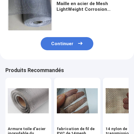
Maille en acier de Mesh
LightWeight Corrosion
Resistance Fly de fil d'écran de
fenêtre
Continuer
Produits Recommandés
Armure toile d'acier
fabrication de fil de
14 nylon de
inoxydable du
PVC de 14mesh
transmission l