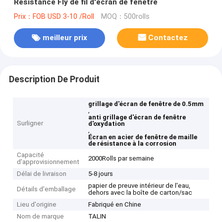
Resistance Fly de fil d'écran de fenêtre
Prix：FOB USD 3-10 /Roll
MOQ：500rolls
meilleur prix
Contactez
Description De Produit
grillage d'écran de fenêtre de 0.5mm
,
anti grillage d'écran de fenêtre
Surligner
d'oxydation
,
Écran en acier de fenêtre de maille
de résistance à la corrosion
Capacité
2000Rolls par semaine
d'approvisionnement
Délai de livraison
5-8 jours
papier de preuve intérieur de l'eau,
Détails d'emballage
dehors avec la boîte de carton/sac
Lieu d'origine
Fabriqué en Chine
Nom de marque
TALIN