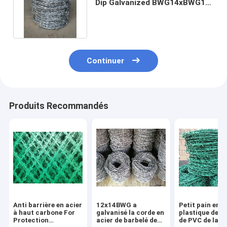
Dip Galvanized BWG14xBWG14
de barbelé de torsion
Continuer
Produits Recommandés
Anti barrière en acier
12x14BWG a
Petit pain endu
à haut carbone For
galvanisé la corde en
plastique de b
Protection
acier de barbelé de
de PVC de la d