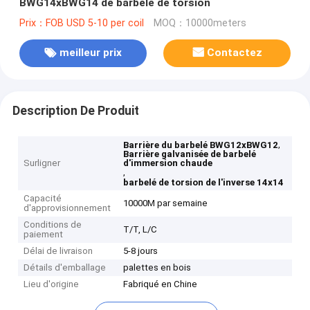
BWG14xBWG14 de barbelé de torsion
Prix：FOB USD 5-10 per coil
MOQ：10000meters
meilleur prix
Contactez
Description De Produit
,
Barrière du barbelé BWG12xBWG12
Barrière galvanisée de barbelé
Surligner
d'immersion chaude
,
barbelé de torsion de l'inverse 14x14
Capacité
10000M par semaine
d'approvisionnement
Conditions de
T/T, L/C
paiement
Délai de livraison
5-8 jours
Détails d'emballage
palettes en bois
Lieu d'origine
Fabriqué en Chine