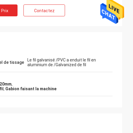
 Prix
Contactez
Le fil galvanisé /PVC a enduit le fil en
el de tissage
aluminium de /Galvanized de fil
x120mm
,
il
,
Gabion faisant la machine