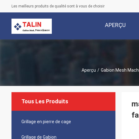
Les meilleurs produits de qualité sont à vous de choisir
APERÇU
Aperçu
/
Gabion Mesh Mach
Tous Les Produits
ma
fa
Grillage en pierre de cage
Grillage de Gabion