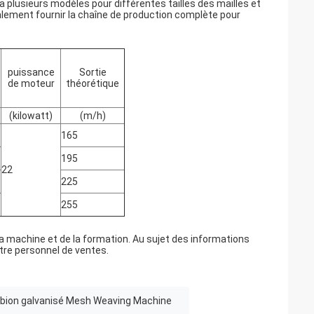
lle a plusieurs modèles pour différentes tailles des mailles et
lement fournir la chaîne de production complète pour
puissance
Sortie
de moteur
théorétique
(kilowatt)
(m/h)
165
195
22
225
255
la machine et de la formation. Au sujet des informations
tre personnel de ventes.
bion galvanisé Mesh Weaving Machine