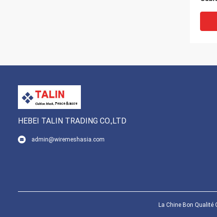
Hexa
HEBEI TALIN TRADING CO.,LTD
admin@wiremeshasia.com
60x8
100x
Weav
La Chine Bon Qualité 