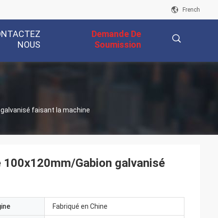
French
ONTACTEZ
Demande De
NOUS
Soumission
描
galvanisé faisant la machine
述
 de 100x120mm/Gabion galvanisé
gine
Fabriqué en Chine