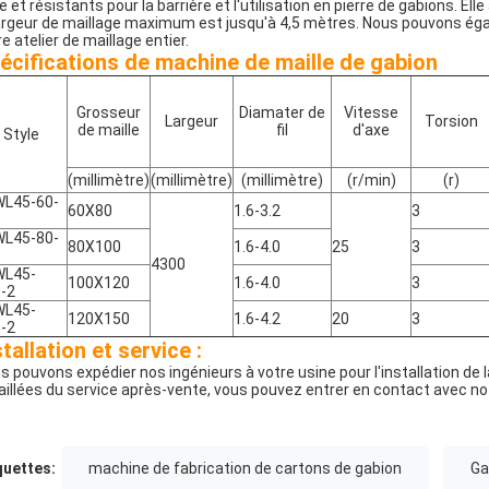
le et résistants pour la barrière et l'utilisation en pierre de gabions. E
largeur de maillage maximum est jusqu'à 4,5 mètres. Nous pouvons éga
e atelier de maillage entier.
écifications de machine de maille de gabion
Grosseur
Diamater de
Vitesse
Largeur
Torsion
de maille
fil
d'axe
Style
(millimètre)
(millimètre)
(millimètre)
(r/min)
(r)
WL45-60-
60X80
1.6-3.2
3
WL45-80-
80X100
1.6-4.0
25
3
4300
WL45-
100X120
1.6-4.0
3
-2
WL45-
120X150
1.6-4.2
20
3
-2
stallation et service :
s pouvons expédier nos ingénieurs à votre usine pour l'installation de 
aillées du service après-vente, vous pouvez entrer en contact avec no
quettes:
machine de fabrication de cartons de gabion
Ga