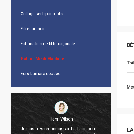
Grillage serti par replis
Fil recuit noir
Fabrication de fil hexagonale
DÉ
Gabion Mesh Machine
Tail
Euro barrière soudée
Met
Henri Wilson
Je suis très reconnaissant à Tallin pour
La coop
LA