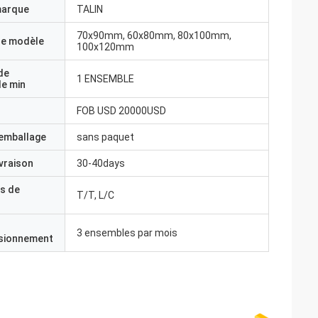
marque
TALIN
70x90mm, 60x80mm, 80x100mm,
e modèle
100x120mm
de
1 ENSEMBLE
e min
FOB USD 20000USD
'emballage
sans paquet
ivraison
30-40days
s de
T/T, L/C
3 ensembles par mois
isionnement