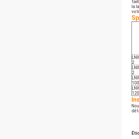
tail
la 
votr
Sp
LN
2
LN
2
LN
100
LN
120
In
Nou
dét
Éti