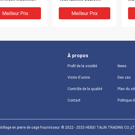
gonal Wire Mesh
galvanisé faisant la
Ga
machine
Meilleur Prix
Meilleur Prix
À propos
Profil de la société
News
Visite d'usine
Des cas
Contrôle de la qualité
Plan du si
0mm 80x100mm
Galfan a galvanisé
Emb
Contact
120mm Gabion Mesh
Gabion enduit par PVC
Gab
ing Machine
Mesh Machine 80x100mm
hex
Meilleur Prix
Meilleur Prix
Grillage en pierre de cage Fournisseur. © 2022 - 2025 HEBEI TALIN TRADING CO.,LTD