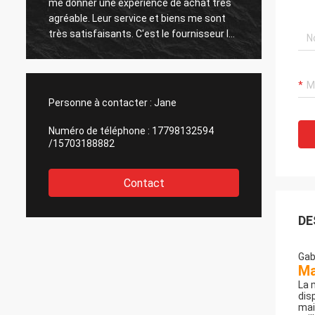
me donner une expérience de achat très
est trè
,
agréable. Leur service et biens me sont
marcha
très satisfaisants. C'est le fournisseur le
la soci
plus satisfaisant que j'ai rencontré, et je
avec i
suis heureux de coopérer.
Personne à contacter :
Jane
Numéro de téléphone :
17798132594
/15703188882
Contact
DE
Gab
Ma
La 
dis
mai