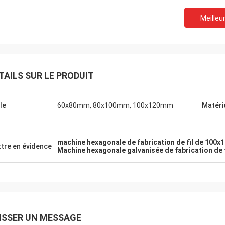
Meilleur
TAILS SUR LE PRODUIT
le
60x80mm, 80x100mm, 100x120mm
Matéri
machine hexagonale de fabrication de fil de 100
tre en évidence
Machine hexagonale galvanisée de fabrication de f
Eric Herrmann
ération très agréable, la livraison
ISSER UN MESSAGE