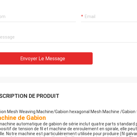
s opportune, la qualité des
ndises est également très bonne,
été est très honorable, et j'attends
ntérêt la future coopération
Envoyer Le Message
SCRIPTION DE PRODUIT
ion Mesh Weaving Machine/Gabion hexagonal Mesh Machine /Gabion f
chine de Gabion
machine automatique de gabion de série inclut quatre parts standard pr
positif de tension de fil et machine de enroulement en spirale, elle pe
lle. Notre machine est particulièrement utilisée pour produire (fil galv