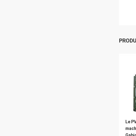
PROD
Le PV
mach
Gabi