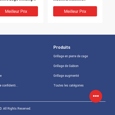
bion
galvanisée de fabrication
de cartons de Gabion
Meilleur Prix
Meilleur Prix
Produits
Grillage en pierre de cage
Grillage de Gabion
te
Grillage augmenté
allage de 1.6mm
Machine hexagonale de
Politique de confidentialité
Toutes les catégories
ion Mesh Machine, fil
fabrication de fil de
agonal Mesh Machine
contrôle de PLC inverse
droit de 1" de 2" de 3/4"
de 1/2 »
Meilleur Prix
Meilleur Prix
. All Rights Reserved.