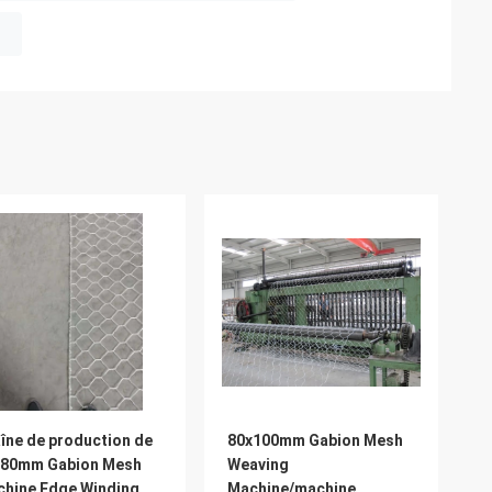
îne de production de
80x100mm Gabion Mesh
x80mm Gabion Mesh
Weaving
hine Edge Winding Up
Machine/machine