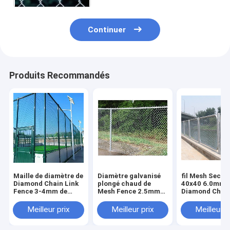
Continuer
Produits Recommandés
Maille de diamètre de
Diamètre galvanisé
fil Mesh Securi
Diamond Chain Link
plongé chaud de
40x40 6.0mm
Fence 3-4mm de
Mesh Fence 2.5mm
Diamond Chain
jardin
de fil de cyclone
Fence Galvani
Meilleur prix
Meilleur prix
Meilleur p