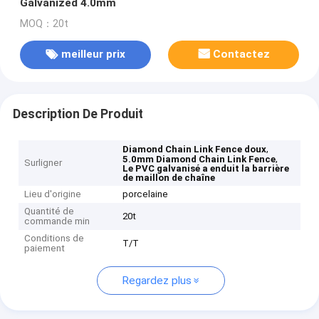
Galvanized 4.0mm
MOQ：20t
meilleur prix
Contactez
Description De Produit
,
Diamond Chain Link Fence doux
,
5.0mm Diamond Chain Link Fence
Surligner
Le PVC galvanisé a enduit la barrière
de maillon de chaîne
Lieu d'origine
porcelaine
Quantité de
20t
commande min
Conditions de
T/T
paiement
Regardez plus