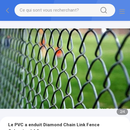
2
/
4
Le PVC a enduit Diamond Chain Link Fence