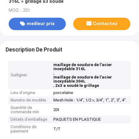
316L » grillage x3 soudé
MOQ：20t
meilleur prix
Contactez
Description De Produit
maillage de soudure de l'acier
inoxydable 316L
,
Surligner
maillage de soudure de l'acier
inoxydable 304L
,
2x3 a soudé le grillage
Lieu d'origine
porcelaine
Numéro de modèle
Mesh Hole : 1/4", 1/2 », 3/4", 1", 2", 3", 4".
Quantité de
20t
commande min
Détails d'emballage
PAQUETS EN PLASTIQUE
Conditions de
T/T
paiement