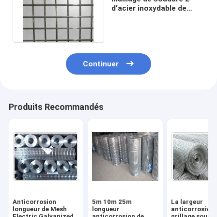
d'acier inoxydable de
304L 316L » grillage x3
soudé
Continuer
Produits Recommandés
Anticorrosion
5m 10m 25m
La largeur
longueur de Mesh
longueur
anticorrosive 
Electric Galvanized
anticorrosion de
grillage soudé