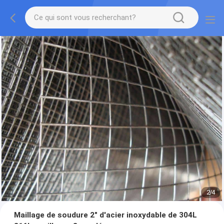
2
/
4
Maillage de soudure 2" d'acier inoxydable de 304L